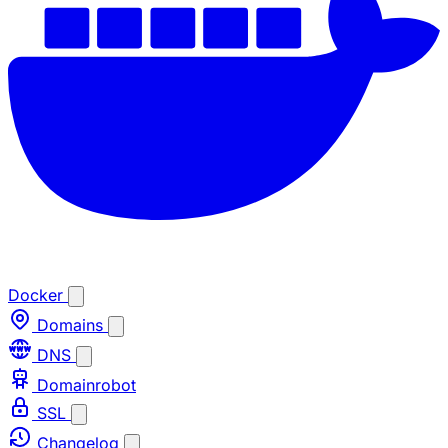
Docker
Domains
DNS
Domainrobot
SSL
Changelog