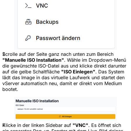
2
Scrolle auf der Seite ganz nach unten zum Bereich
"Manuelle ISO Installation"
. Wähle im Dropdown-Menü
die gewünschte ISO-Datei aus und klicke direkt darunter
auf die gelbe Schaltfläche
"ISO Einlegen"
. Das System
lädt das Image in das virtuelle Laufwerk und startet den
vServer automatisch neu, damit er direkt vom Medium
bootet.
3
Klicke in der linken Sidebar auf
"VNC"
. Es öffnet sich