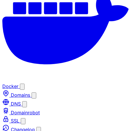
Docker
Domains
DNS
Domainrobot
SSL
Changelog