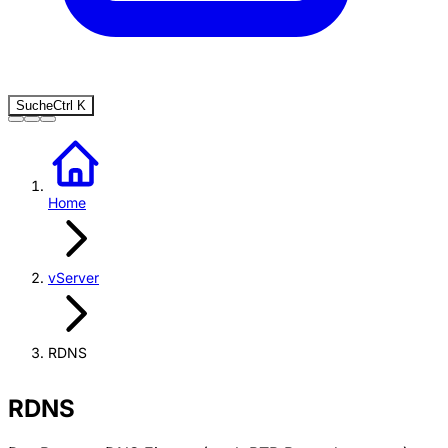
Suche
Ctrl
K
Home
vServer
RDNS
RDNS