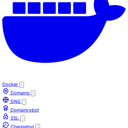
Docker
Domains
DNS
Domainrobot
SSL
Changelog