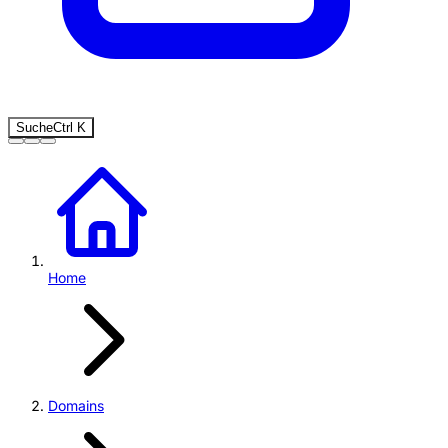
Suche
Ctrl
K
Home
Domains