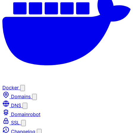
Docker
Domains
DNS
Domainrobot
SSL
Changelog