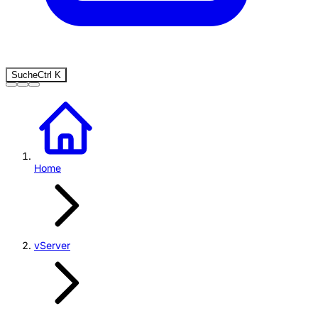
Suche
Ctrl
K
Home
vServer