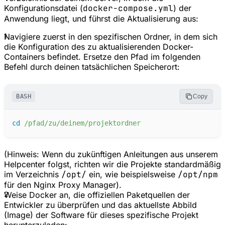
Konfigurationsdatei (
docker-compose.yml
) der
Anwendung liegt, und führst die Aktualisierung aus:
1
Navigiere zuerst in den spezifischen Ordner, in dem sich
die Konfiguration des zu aktualisierenden Docker-
Containers befindet. Ersetze den Pfad im folgenden
Befehl durch deinen tatsächlichen Speicherort:
BASH
Copy
cd
/pfad/zu/deinem/projektordner
(Hinweis: Wenn du zukünftigen Anleitungen aus unserem
Helpcenter folgst, richten wir die Projekte standardmäßig
im Verzeichnis
/opt/
ein, wie beispielsweise
/opt/npm
für den Nginx Proxy Manager).
2
Weise Docker an, die offiziellen Paketquellen der
Entwickler zu überprüfen und das aktuellste Abbild
(Image) der Software für dieses spezifische Projekt