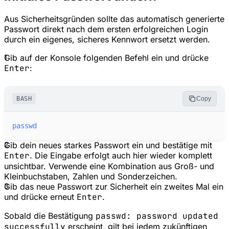
Aus Sicherheitsgründen sollte das automatisch generierte
Passwort direkt nach dem ersten erfolgreichen Login
durch ein eigenes, sicheres Kennwort ersetzt werden.
1
Gib auf der Konsole folgenden Befehl ein und drücke
Enter
:
BASH
Copy
passwd
2
Gib dein neues starkes Passwort ein und bestätige mit
Enter
. Die Eingabe erfolgt auch hier wieder komplett
unsichtbar. Verwende eine Kombination aus Groß- und
Kleinbuchstaben, Zahlen und Sonderzeichen.
3
Gib das neue Passwort zur Sicherheit ein zweites Mal ein
und drücke erneut
Enter
.
Sobald die Bestätigung
passwd: password updated
successfully
erscheint, gilt bei jedem zukünftigen