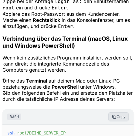
3
Tippe bei der Abfrage
login as:
den Benutzernamen
root
ein und drücke
Enter
.
4
Kopiere das Root-Passwort aus dem Kundencenter.
Mache einen
Rechtsklick
in das Konsolenfenster, um es
einzufügen, und drücke
Enter
.
Verbindung über das Terminal (macOS, Linux
und Windows PowerShell)
Wenn kein zusätzliches Programm installiert werden soll,
kann direkt die integrierte Kommandozeile des
Computers genutzt werden.
1
Öffne das
Terminal
auf deinem Mac oder Linux-PC
beziehungsweise die
PowerShell
unter Windows.
2
Gib den folgenden Befehl ein und ersetze den Platzhalter
durch die tatsächliche IP-Adresse deines Servers:
BASH
Copy
ssh
root@DEINE_SERVER_IP