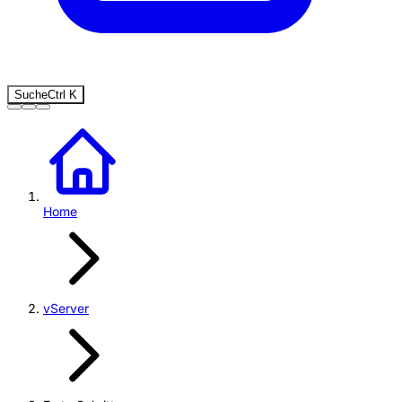
Suche
Ctrl
K
Home
vServer