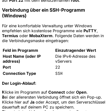
auf
Port 22
mit dem Benutzernamen
root
.
Verbindung über ein SSH-Programm
(Windows)
Für eine komfortable Verwaltung unter Windows
empfehlen sich kostenlose Programme wie
PuTTY
,
Termius
oder
MobaXterm
. Folgende Daten werden in
die Verbindungsmaske eingetragen:
Feld im Programm
Einzutragender Wert
Host Name (oder IP
Die IPv4-Adresse des
address)
vServers
Port
22
Connection Type
SSH
Der Login-Ablauf:
1
Klicke im Programm auf
Connect
oder
Open
.
2
Bei der allerersten Verbindung öffnet sich ein Pop-up.
Klicke hier auf
Ja
oder
Accept
, um den Serverschlüssel
dauerhaft auf deinem PC zu speichern.