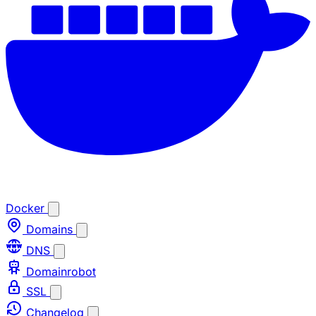
Docker
Domains
DNS
Domainrobot
SSL
Changelog